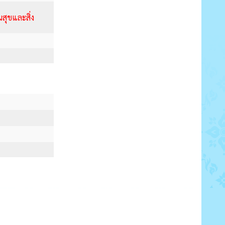
ุขและสิ่ง